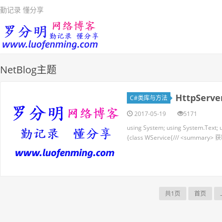
勤记录 懂分享
NetBlog主题
HttpSer
C#类库与方法
2017-05-19
5171
using System; using System.Text;
{class WService{/// <summary
共1页
首页