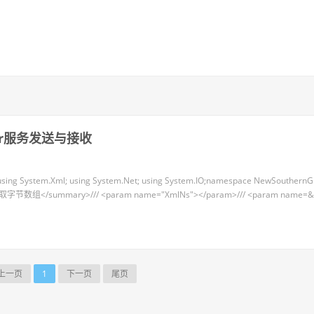
ver服务发送与接收
 using System.Xml; using System.Net; using System.IO;namespace NewSouthernG
> 获取字节数组</summary>/// <param name="XmlNs"></param>/// <param name=
上一页
1
下一页
尾页