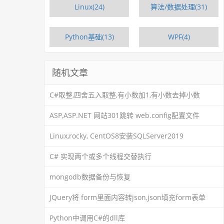
Linux(24)
算法/数据处理(31)
Python基础(13)
WPF(4)
随机文章
C#取整,四舍五入取整,有小数加1,有小数去掉小数
ASP,ASP.NET 网站301跳转 web.config配置文件
Linux,rocky, CentOS8安装SQLServer2019
C# 实现两个或多个线程交替执行
mongodb数据备份与恢复
JQuery将 form里面内容转json,json填充form表单
Python中调用C#的dll库