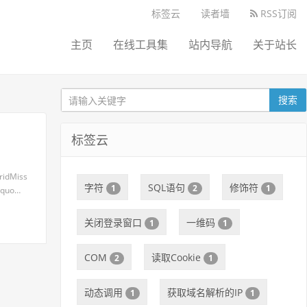
标签云
读者墙
RSS订阅
主页
在线工具集
站内导航
关于站长
搜索
标签云
ridMiss
字符
SQL语句
修饰符
1
2
1
&quo…
关闭登录窗口
一维码
1
1
COM
读取Cookie
2
1
动态调用
获取域名解析的IP
1
1