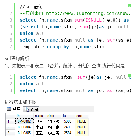
1
//sql语句
?
2
--原创来自 
http://www.luofenming.com/show.a
3
select
fh,
name
,sfxm,
sum
(
ISNULL
(je,0)) 
as
j
4
(
select
fh,
name
,sfxm, 
sum
(je)
as
je, 
null
a
5
union
all
6
select
fh,
name
,sfxm,
null
as
je, 
sum
(ssje)
a
7
tempTable 
group
by
fh,
name
,sfxm
Sql语句解析
1、先把表一和表二 （合并，统计 、分组）查询,执行代码是
1
select
fh,
name
,sfxm, 
sum
(je)
as
je, 
null
as
?
2
union
all
3
select
fh,
name
,sfxm,
null
as
je, 
sum
(ssje)
a
执行结果如下图