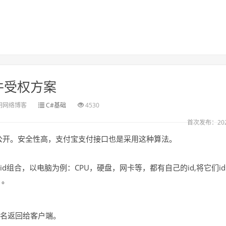
件受权方案
明网络博客
C#基础
4530
首次发布：2022
公开。安全性高，支付宝支付接口也是采用这种算法。
d组合，以电脑为例：CPU，硬盘，网卡等，都有自己的id,将它们i
）。
名返回给客户端。