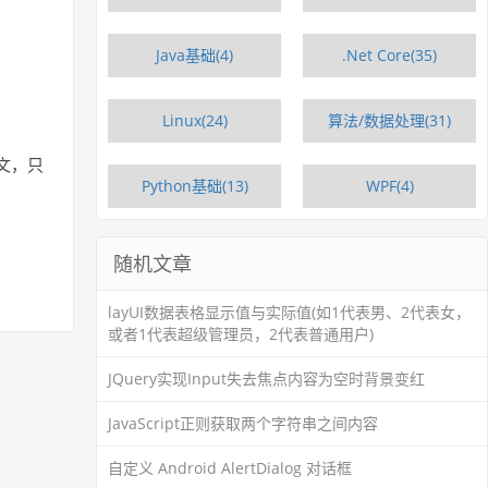
Java基础(4)
.Net Core(35)
Linux(24)
算法/数据处理(31)
文，只
Python基础(13)
WPF(4)
随机文章
layUI数据表格显示值与实际值(如1代表男、2代表女，
或者1代表超级管理员，2代表普通用户)
JQuery实现Input失去焦点内容为空时背景变红
JavaScript正则获取两个字符串之间内容
自定义 Android AlertDialog 对话框