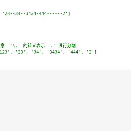
'23--34--3434-444------2']
意  '\.' 的转义表示 '.' 进行分割
3', '23', '34', '3434', '444', '2']