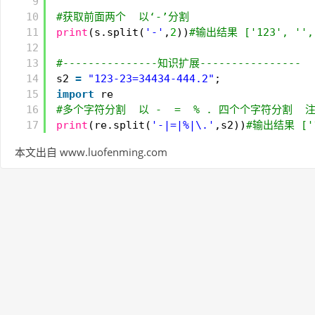
9
10
#获取前面两个  以‘-’分割
11
print
(s.split(
'-'
,
2
))
#输出结果 ['123', '', 
12
13
#---------------知识扩展----------------
14
s2 
=
"123-23=34434-444.2"
;
15
import
re
16
#多个字符分割  以 -  =  % . 四个个字符分割  注
17
print
(re.split(
'-|=|%|\.'
,s2))
#输出结果 ['12
本文出自 www.luofenming.com