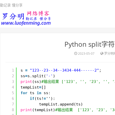
勤记录 懂分享
Python spl
2023-05-07
罗分明
1
s 
=
"123--23--34--3434-444------2"
;
2
ss
=
s.split(
'-'
)
3
print
(ss)
#输出结果 ['123', '', '23', '', '3
4
tempList
=
[]
5
for
ts 
in
ss:
6
if
(ts!
=
''):
7
tempList.append(ts)
8
print
(tempList)
#输出结果  ['123', '23', '34